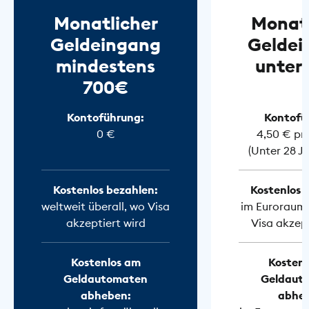
Monatlicher
Monatl
Geldeingang
Geldei
mindestens
unter
700€
Kontoführung:
Kontofü
0 €
4,50 € pr
(Unter 28 J
Kostenlos bezahlen:
Kostenlos 
weltweit überall, wo Visa
im Euroraum 
akzeptiert wird
Visa akzept
Kostenlos am
Kostenl
Geldautomaten
Geldaut
abheben:
abhe