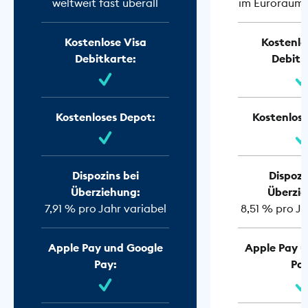
weltweit fast überall
im Euroraum f
Kostenlose Visa
Kostenlo
Debitkarte:
Debitk
Kostenloses Depot:
Kostenlose
Dispozins bei
Dispozi
Überziehung:
Überzie
7,91 % pro Jahr variabel
8,51 % pro Ja
Apple Pay und Google
Apple Pay u
Pay:
Pay