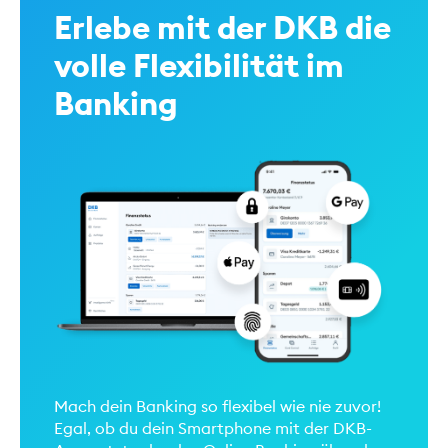
Erlebe mit der DKB die
volle Flexibilität im
Banking
Mach dein Banking so flexibel wie nie zuvor!
Egal, ob du dein Smartphone mit der DKB-