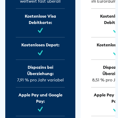
weltweit fast überall
im Euroraum f
Kostenlose Visa
Kostenlo
Debitkarte:
Debitk
Kostenloses Depot:
Kostenlose
Dispozins bei
Dispozi
Überziehung:
Überzie
7,91 % pro Jahr variabel
8,51 % pro Ja
Apple Pay und Google
Apple Pay u
Pay:
Pay