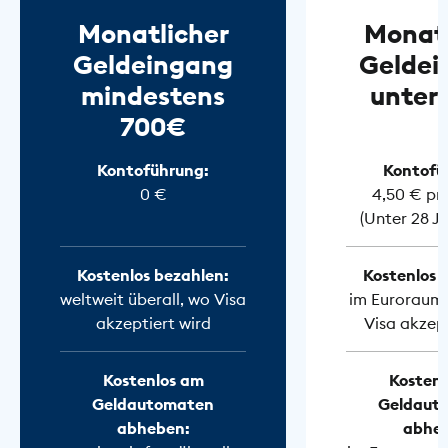
Monatlicher
Monatl
Geldeingang
Geldei
mindestens
unter
700€
Kontoführung:
Kontofü
0 €
4,50 € pr
(Unter 28 J
Kostenlos bezahlen:
Kostenlos 
weltweit überall, wo Visa
im Euroraum 
akzeptiert wird
Visa akzept
Kostenlos am
Kostenl
Geldautomaten
Geldaut
abheben:
abhe