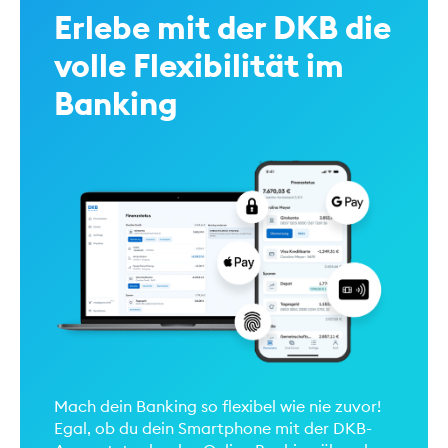
Erlebe mit der DKB die
volle Flexibilität im
Banking
Mach dein Banking so flexibel wie nie zuvor!
Egal, ob du dein Smartphone mit der DKB-