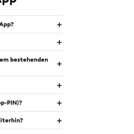
-App?
 dem bestehenden
pp-PIN)?
iterhin?