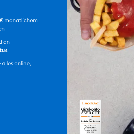
 € monatlichem
en
d an
tus
alles online,