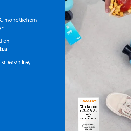
 € monatlichem
en
d an
tus
alles online,