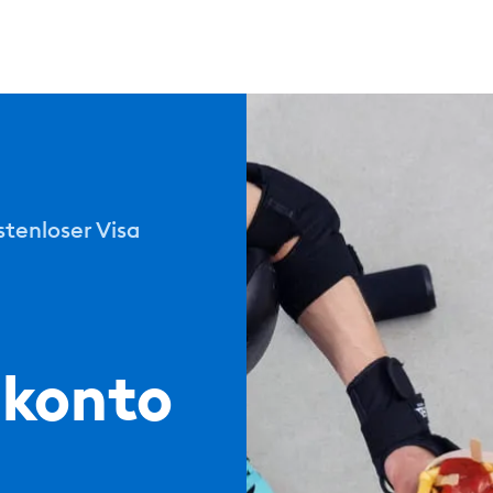
stenloser Visa
nkonto