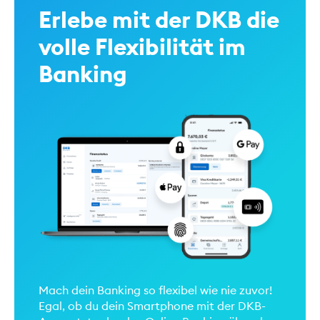
Erlebe mit der DKB die
volle Flexibilität im
Banking
Mach dein Banking so flexibel wie nie zuvor!
Egal, ob du dein Smartphone mit der DKB-