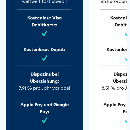
weltweit fast überall
im Euroraum f
Kostenlose Visa
Kostenlo
Debitkarte:
Debitk
Kostenloses Depot:
Kostenlose
Dispozins bei
Dispozi
Überziehung:
Überzie
7,91 % pro Jahr variabel
8,51 % pro Ja
Apple Pay und Google
Apple Pay u
Pay:
Pay