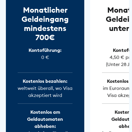
Monatlicher
Monatl
Geldeingang
Geldei
mindestens
unter
700€
Kontoführung:
Kontofü
0 €
4,50 € pr
(Unter 28 J
Kostenlos bezahlen:
Kostenlos 
weltweit überall, wo Visa
im Euroraum 
akzeptiert wird
Visa akzept
Kostenlos am
Kostenl
Geldautomaten
Geldaut
abheben:
abhe