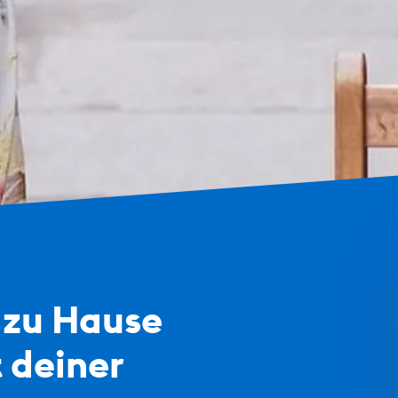
 zu Hause
 deiner