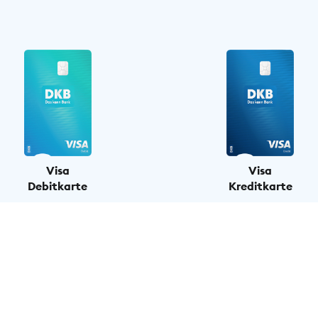
Visa
Visa
Debitkarte
Kreditkarte
Kartenpreis pro Monat
0,00 € pro Monat
2,49 € pro Monat
unsere Standardkarte
auf Wunsch im Banking
zum Girokonto
dazubuchen
Abbuchung vom Konto
direkt nach
einmal im Monat