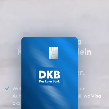
Die neue Visa
Kreditkarte – dein
perfekter
Reisebegleiter.
Weltweit bezahlen und Geld am
Automaten abheben – überall, wo Visa
akzeptiert wird.