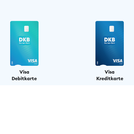
Visa
Visa
Debitkarte
Kreditkarte
Kartenpreis pro Monat
0,00 € pro Monat
2,49 € pro Monat
unsere Standardkarte
auf Wunsch im Banking
zum Girokonto
dazubuchen
Abbuchung vom Konto
direkt nach
einmal im Monat