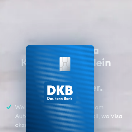
Die neue Visa
Kreditkarte – dein
perfekter
Reisebegleiter.
Weltweit bezahlen und Geld am
Automaten abheben – überall, wo Visa
akzeptiert wird.