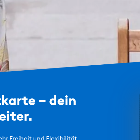
tkarte – dein
eiter.
r Freiheit und Flexibilität.