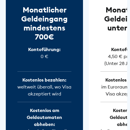
Monatlicher
Monatl
Geldeingang
Geldei
mindestens
unter
700€
Kontoführung:
Kontofü
0 €
4,50 € pr
(Unter 28 J
Kostenlos bezahlen:
Kostenlos 
weltweit überall, wo Visa
im Euroraum 
akzeptiert wird
Visa akzept
Kostenlos am
Kostenl
Geldautomaten
Geldaut
abheben:
abhe