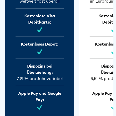
weltweit fast überall
im Euroraum f
Kostenlose Visa
Kostenlo
Debitkarte:
Debitk
Kostenloses Depot:
Kostenlose
Dispozins bei
Dispozi
Überziehung:
Überzie
7,91 % pro Jahr variabel
8,51 % pro Ja
Apple Pay und Google
Apple Pay u
Pay:
Pay