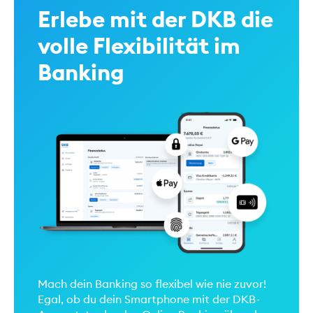
Erlebe mit der DKB die
volle Flexibilität im
Banking
Mach dein Banking so flexibel wie nie zuvor!
Egal, ob du dein Smartphone mit der DKB-