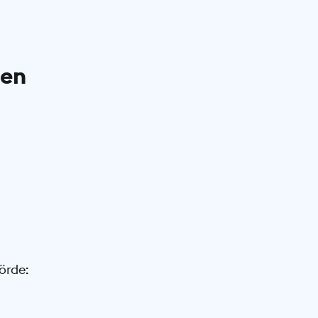
den
örde: