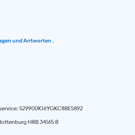
agen und Antworten
.
tenservice: 529900K16YGKC8BES892
rlottenburg HRB 34165 B