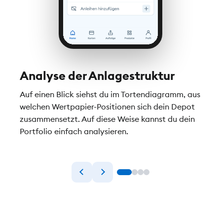
Analyse der Anlagestruktur
Dep
ren
Auf einen Blick siehst du im Tortendiagramm, aus
Alle 
 DKB
welchen Wertpapier-Positionen sich dein Depot
Übers
zusammensetzt. Auf diese Weise kannst du dein
deine
iert
Portfolio einfach analysieren.
siehs
fünf 