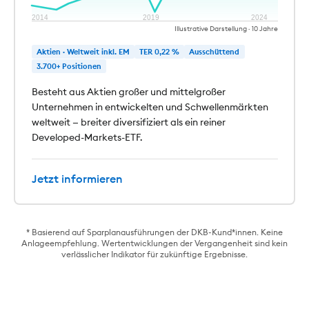
2014
2019
2024
Illustrative Darstellung · 10 Jahre
Aktien · Weltweit inkl. EM
TER 0,22 %
Ausschüttend
3.700+ Positionen
Besteht aus Aktien großer und mittelgroßer
Unternehmen in entwickelten und Schwellenmärkten
weltweit — breiter diversifiziert als ein reiner
Developed-Markets-ETF.
Jetzt informieren
* Basierend auf Sparplanausführungen der DKB-Kund*innen. Keine
Anlageempfehlung. Wertentwicklungen der Vergangenheit sind kein
verlässlicher Indikator für zukünftige Ergebnisse.