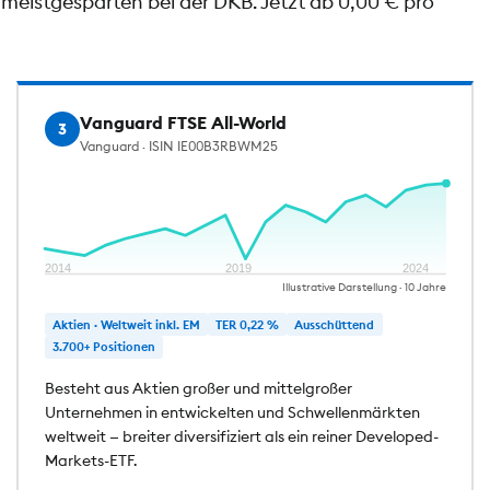
meistgesparten bei der DKB. Jetzt ab 0,00 € pro
Vanguard FTSE All-World
3
Vanguard · ISIN IE00B3RBWM25
2014
2019
2024
Illustrative Darstellung · 10 Jahre
Aktien · Weltweit inkl. EM
TER 0,22 %
Ausschüttend
3.700+ Positionen
Besteht aus Aktien großer und mittelgroßer
Unternehmen in entwickelten und Schwellenmärkten
weltweit — breiter diversifiziert als ein reiner Developed-
Markets-ETF.