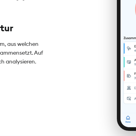
tur
Depotübersicht
mm, aus welchen
Alle deine Investments siehst du i
usammensetzt. Auf
Gewinns oder Verlusts deiner Anl
ch analysieren.
Wertpapier aus, siehst du den Ku
fünf Jahren.