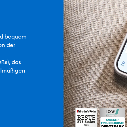
eld bequem
on der
Rs), das
elmäßigen