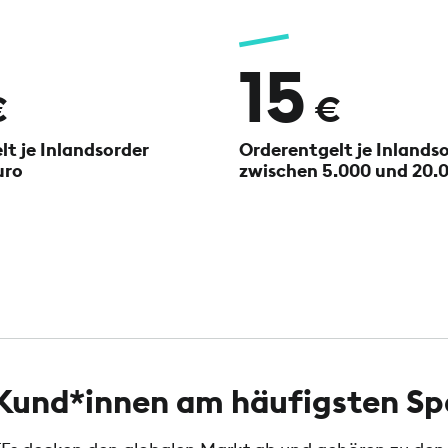
15
€
€
t je Inlandsorder
Orderentgelt je Inlands
uro
zwischen 5.000 und 20.
e Kund*innen am häufigsten S