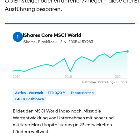
Ob Einsteiger oder erfahrener Anleger — diese drei 
Ausführung besparen.
iShares Core MSCI World
1
iShares · BlackRock · ISIN IE00B4L5Y983
2014
2019
2024
Illustrative Darstellung · 10 Jahre
Aktien · Weltweit
TER 0,20 %
Thesaurierend
1.400+ Positionen
Bildet den MSCI World Index nach. Misst die
Wertentwicklung von Unternehmen mit hoher und
mittlerer Marktkapitalisierung in 23 entwickelten
Ländern weltweit.