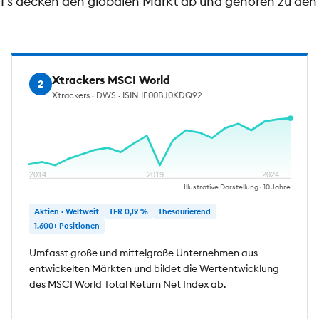
ETFs decken den globalen Markt ab und gehören zu den 
Xtrackers MSCI World
2
Xtrackers · DWS · ISIN IE00BJ0KDQ92
2014
2019
2024
Illustrative Darstellung · 10 Jahre
Aktien · Weltweit
TER 0,19 %
Thesaurierend
1.600+ Positionen
Umfasst große und mittelgroße Unternehmen aus
entwickelten Märkten und bildet die Wertentwicklung
des MSCI World Total Return Net Index ab.