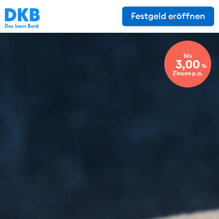
Festgeld eröffnen
bis
3,00
%
Zinsen p.a.