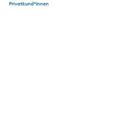
Privatkund*innen
Die perfekte Kombi: Festgeld + Girokonto
Mit dabei: Das
kostenlose
Girokonto der DKB
Keine Kontoführungs­gebühren