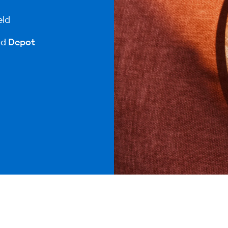
eld
nd
Depot