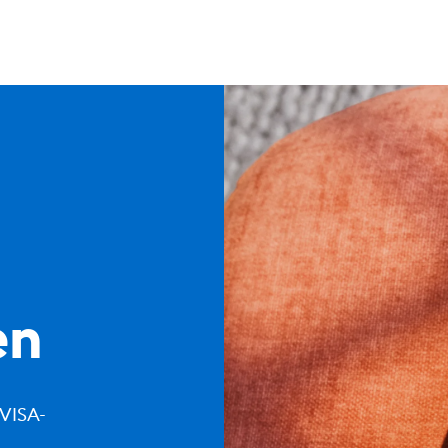
en
-VISA-