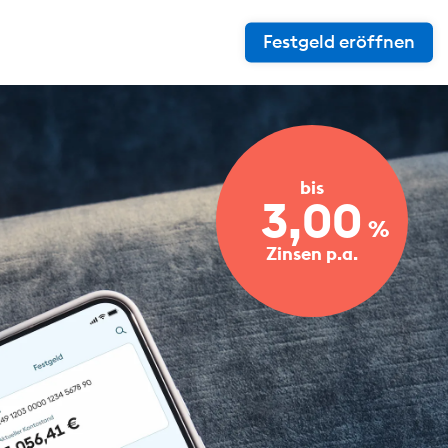
Festgeld eröffnen
bis
3,00
%
Zinsen p.a.