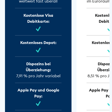
weltweit fast überall
im Euroraum f
Kostenlose Visa
Kostenlo
Debitkarte:
Debitk
Kostenloses Depot:
Kostenlose
Dispozins bei
Dispozi
Überziehung:
Überzie
7,91 % pro Jahr variabel
8,51 % pro Ja
Apple Pay und Google
Apple Pay u
Pay:
Pay