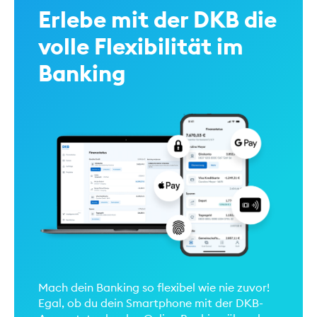
Erlebe mit der DKB die
volle Flexibilität im
Banking
Mach dein Banking so flexibel wie nie zuvor!
Egal, ob du dein Smartphone mit der DKB-