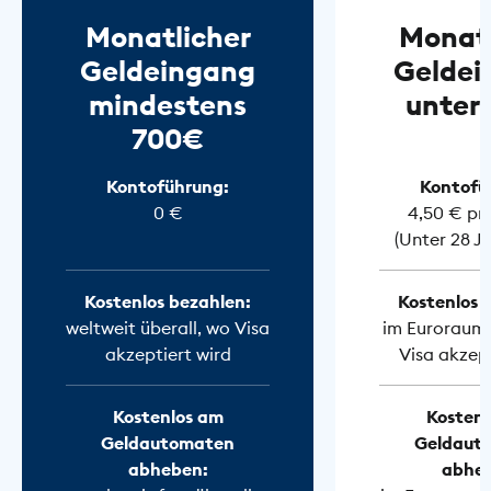
Monatlicher
Monatl
Geldeingang
Geldei
mindestens
unter
700€
Kontoführung:
Kontofü
0 €
4,50 € pr
(Unter 28 J
Kostenlos bezahlen:
Kostenlos 
weltweit überall, wo Visa
im Euroraum 
akzeptiert wird
Visa akzept
Kostenlos am
Kostenl
Geldautomaten
Geldaut
abheben:
abhe