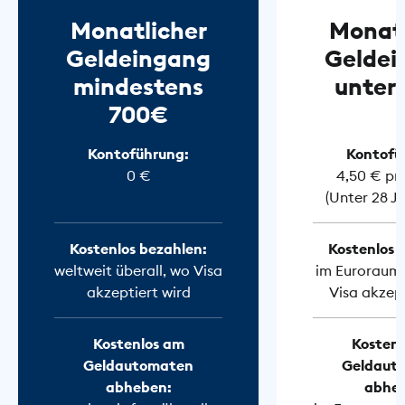
Monatlicher
Monatl
Geldeingang
Geldei
mindestens
unter
700€
Kontoführung:
Kontofü
0 €
4,50 € pr
(Unter 28 J
Kostenlos bezahlen:
Kostenlos 
weltweit überall, wo Visa
im Euroraum 
akzeptiert wird
Visa akzept
Kostenlos am
Kostenl
Geldautomaten
Geldaut
abheben:
abhe