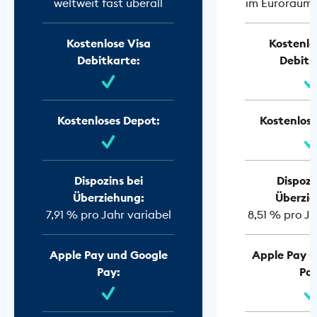
weltweit fast überall
im Euroraum f
Kostenlose Visa
Kostenlo
Debitkarte:
Debitk
Kostenloses Depot:
Kostenlose
Dispozins bei
Dispozi
Überziehung:
Überzie
7,91 % pro Jahr variabel
8,51 % pro Ja
Apple Pay und Google
Apple Pay u
Pay:
Pay