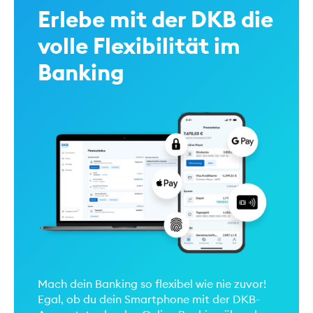
Erlebe mit der DKB die
volle Flexibilität im
Banking
Mach dein Banking so flexibel wie nie zuvor!
Egal, ob du dein Smartphone mit der DKB-