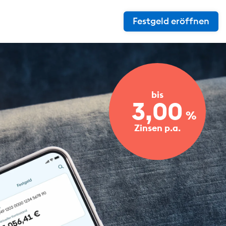
Festgeld eröffnen
bis
3,00
%
Zinsen p.a.