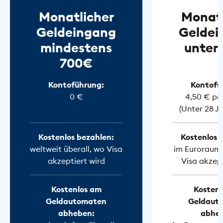
Monatlicher
Monatl
Geldeingang
Geldei
mindestens
unter
700€
Kontoführung:
Kontofü
0 €
4,50 € pr
(Unter 28 J
Kostenlos bezahlen:
Kostenlos 
weltweit überall, wo Visa
im Euroraum 
akzeptiert wird
Visa akzept
Kostenlos am
Kostenl
Geldautomaten
Geldaut
abheben:
abhe