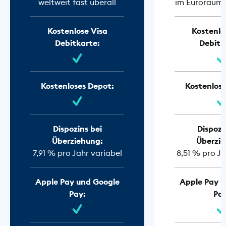
weltweit fast überall
im Euroraum f
Kostenlose Visa
Kostenlo
Debitkarte:
Debitk
Kostenloses Depot:
Kostenlose
Dispozins bei
Dispozi
Überziehung:
Überzie
7,91 % pro Jahr variabel
8,51 % pro Ja
Apple Pay und Google
Apple Pay u
Pay:
Pay