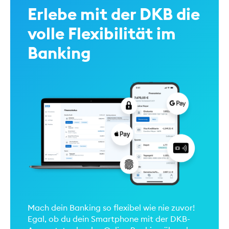
Erlebe mit der DKB die
volle Flexibilität im
Banking
Mach dein Banking so flexibel wie nie zuvor!
Egal, ob du dein Smartphone mit der DKB-