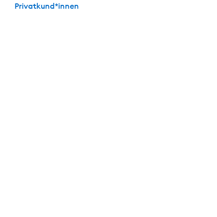
Privatkund*innen
Die perfekte Kombi: Festgeld + Girokonto
Mit dabei: Das
kostenlose
Girokonto der DKB
Keine Kontoführungs­gebühren