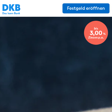
Festgeld eröffnen
bis
3,00
%
Zinsen p.a.