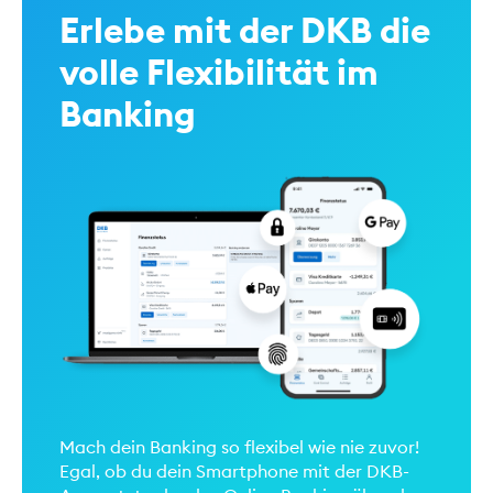
Erlebe mit der DKB die
volle Flexibilität im
Banking
Mach dein Banking so flexibel wie nie zuvor!
Egal, ob du dein Smartphone mit der DKB-