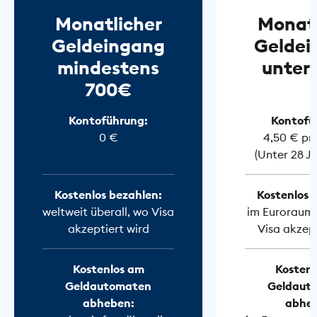
Monatlicher
Monatl
Geldeingang
Geldei
mindestens
unter
700€
Kontoführung:
Kontofü
0 €
4,50 € pr
(Unter 28 J
Kostenlos bezahlen:
Kostenlos 
weltweit überall, wo Visa
im Euroraum 
akzeptiert wird
Visa akzept
Kostenlos am
Kostenl
Geldautomaten
Geldaut
abheben:
abhe