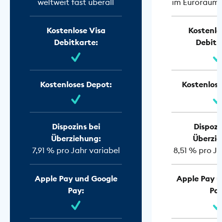
weltweit fast überall
im Euroraum f
Kostenlose Visa
Kostenlo
Debitkarte:
Debitk
Kostenloses Depot:
Kostenlose
Dispozins bei
Dispozi
Überziehung:
Überzie
7,91 % pro Jahr variabel
8,51 % pro Ja
Apple Pay und Google
Apple Pay u
Pay:
Pay