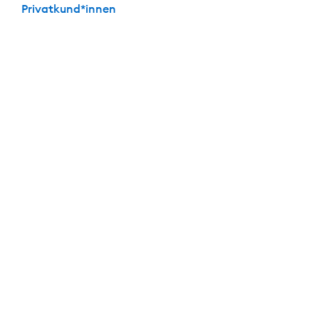
Privatkund*innen
Die perfekte Kombi: Festgeld + Girokonto
Mit dabei: Das
kostenlose
Girokonto der DKB
Keine Kontoführungs­gebühren