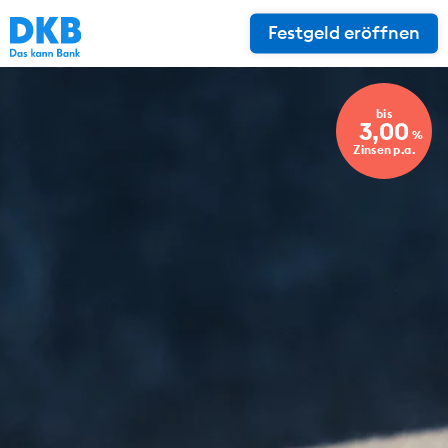
Festgeld eröffnen
bis
3,00
%
Zinsen p.a.