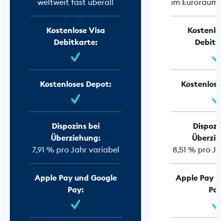
weltweit fast überall
im Euroraum f
Kostenlose Visa
Kostenlo
Debitkarte:
Debitk
Kostenloses Depot:
Kostenlose
Dispozins bei
Dispozi
Überziehung:
Überzie
7,91 % pro Jahr variabel
8,51 % pro Ja
Apple Pay und Google
Apple Pay u
Pay:
Pay