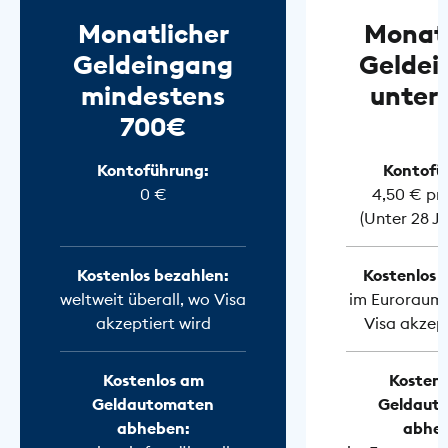
Monatlicher
Monatl
Geldeingang
Geldei
mindestens
unter
700€
Kontoführung:
Kontofü
0 €
4,50 € pr
(Unter 28 J
Kostenlos bezahlen:
Kostenlos 
weltweit überall, wo Visa
im Euroraum 
akzeptiert wird
Visa akzept
Kostenlos am
Kostenl
Geldautomaten
Geldaut
abheben:
abhe