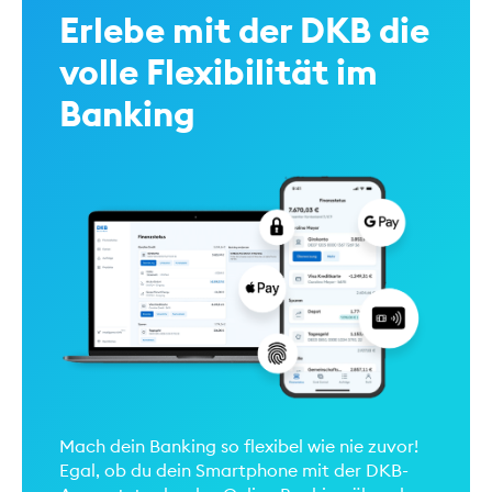
Erlebe mit der DKB die
volle Flexibilität im
Banking
Mach dein Banking so flexibel wie nie zuvor!
Egal, ob du dein Smartphone mit der DKB-