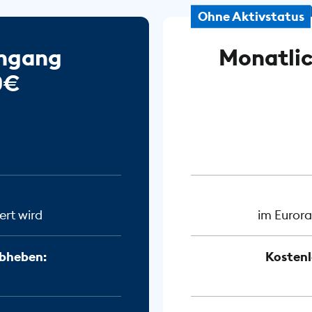
Ohne Aktivstatus
ingang
Monatlic
0€
ert wird
im Eurora
bheben:
Kosten