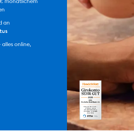
 € monatlichem
en
d an
tus
alles online,