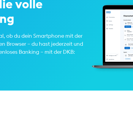
ie volle
ing
gal, ob du dein Smartphone mit der
n Browser – du hast jederzeit und
zenloses Banking – mit der DKB: