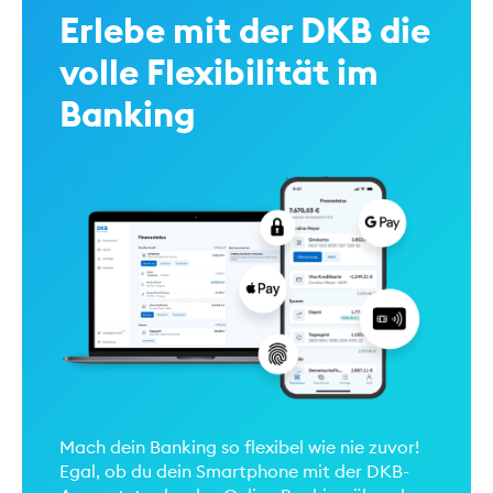
Erlebe mit der DKB die
volle Flexibilität im
Banking
Mach dein Banking so flexibel wie nie zuvor!
Egal, ob du dein Smartphone mit der DKB-