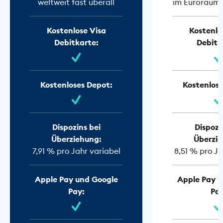
weltweit fast überall
im Euroraum f
Kostenlose Visa
Kostenlo
Debitkarte:
Debitk
Kostenloses Depot:
Kostenlose
Dispozins bei
Dispozi
Überziehung:
Überzie
7,91 % pro Jahr variabel
8,51 % pro Ja
Apple Pay und Google
Apple Pay u
Pay:
Pay