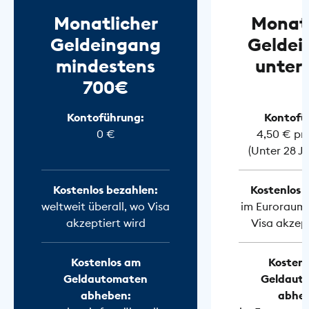
Monatlicher
Monatl
Geldeingang
Geldei
mindestens
unter
700€
Kontoführung:
Kontofü
0 €
4,50 € pr
(Unter 28 J
Kostenlos bezahlen:
Kostenlos 
weltweit überall, wo Visa
im Euroraum 
akzeptiert wird
Visa akzept
Kostenlos am
Kostenl
Geldautomaten
Geldaut
abheben:
abhe