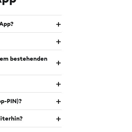
-App?
 dem bestehenden
pp-PIN)?
iterhin?