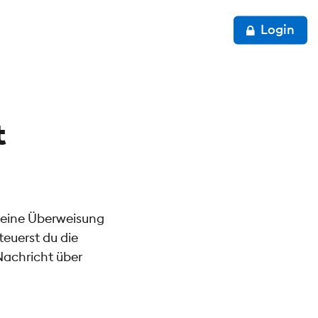
Login
t
 eine Überweisung
euerst du die
Nachricht über