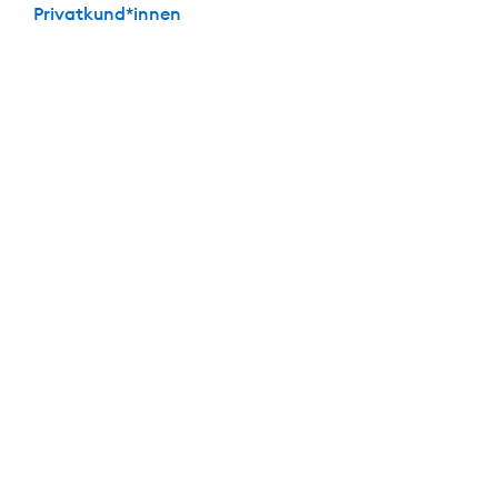
Privatkund*innen
Die perfekte Kombi: Festgeld + Girokonto
Mit dabei: Das
kostenlose
Girokonto der DKB
Keine Kontoführungs­gebühren