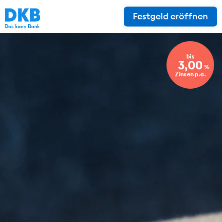
Festgeld eröffnen
bis
3,00
%
Zinsen p.a.