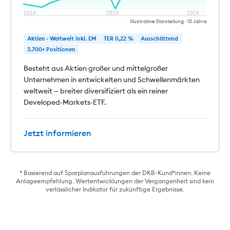
2014
2019
2024
Illustrative Darstellung · 10 Jahre
Aktien · Weltweit inkl. EM
TER 0,22 %
Ausschüttend
3.700+ Positionen
Besteht aus Aktien großer und mittelgroßer
Unternehmen in entwickelten und Schwellenmärkten
weltweit — breiter diversifiziert als ein reiner
Developed-Markets-ETF.
Jetzt informieren
* Basierend auf Sparplanausführungen der DKB-Kund*innen. Keine
Anlageempfehlung. Wertentwicklungen der Vergangenheit sind kein
verlässlicher Indikator für zukünftige Ergebnisse.