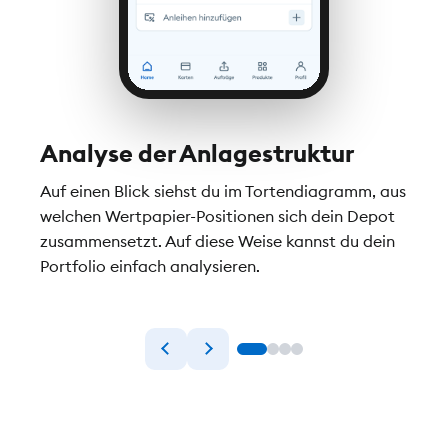
Analyse der Anlagestruktur
Dep
ren
Auf einen Blick siehst du im Tortendiagramm, aus
Alle 
 DKB
welchen Wertpapier-Positionen sich dein Depot
Übers
zusammensetzt. Auf diese Weise kannst du dein
deine
iert
Portfolio einfach analysieren.
siehs
fünf 