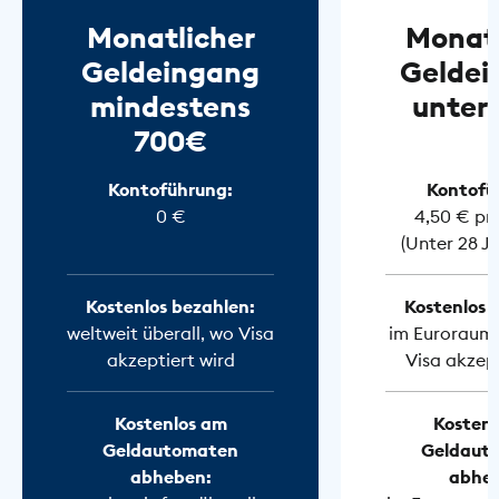
Monatlicher
Monatl
Geldeingang
Geldei
mindestens
unter
700€
Kontoführung:
Kontofü
0 €
4,50 € pr
(Unter 28 J
Kostenlos bezahlen:
Kostenlos 
weltweit überall, wo Visa
im Euroraum 
akzeptiert wird
Visa akzept
Kostenlos am
Kostenl
Geldautomaten
Geldaut
abheben:
abhe