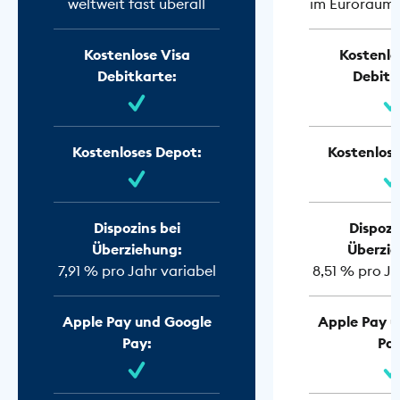
weltweit fast überall
im Euroraum f
Kostenlose Visa
Kostenlo
Debitkarte:
Debitk
Kostenloses Depot:
Kostenlose
Dispozins bei
Dispozi
Überziehung:
Überzie
7,91 % pro Jahr variabel
8,51 % pro Ja
Apple Pay und Google
Apple Pay u
Pay:
Pay