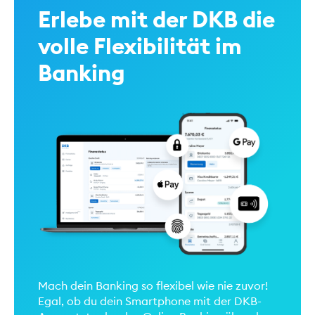
Erlebe mit der DKB die
volle Flexibilität im
Banking
Mach dein Banking so flexibel wie nie zuvor!
Egal, ob du dein Smartphone mit der DKB-