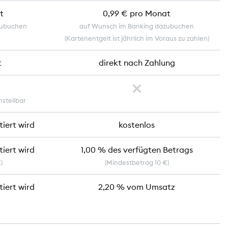
t
0,99 € pro Monat
zubuchen
auf Wunsch im Banking dazubuchen
(Kartenentgelt ist jährlich im Voraus zu zahlen)
t
direkt nach Zahlung
nstellbar
tiert wird
kostenlos
tiert wird
1,00 % des verfügten Betrags
)
(Mindestbetrag 10 €)
tiert wird
2,20 % vom Umsatz