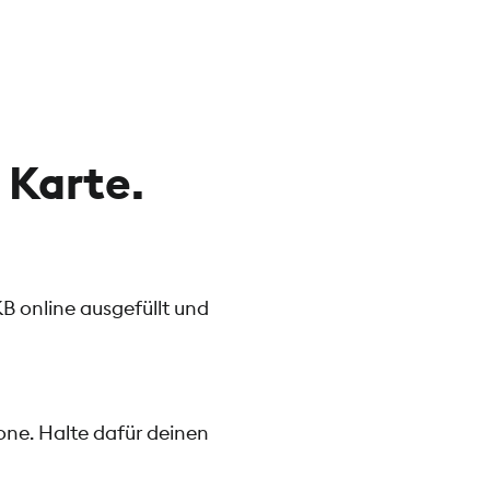
 Karte.
7,32 €
1,5% vom Betrag
B online ausgefüllt und
(min. 2,50 €, max. 15,00 €)
hone. Halte dafür deinen