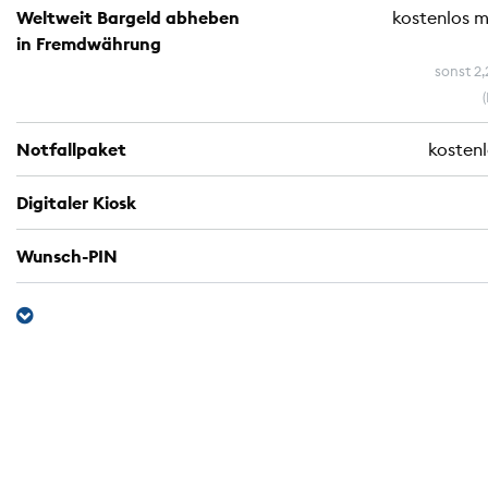
Weltweit Bargeld abheben
kostenlos 
in Fremdwährung
sonst 2
Notfallpaket
kosten
Digitaler Kiosk
Wunsch-PIN
Apple Pay und Google Pay
Kontaktlos bezahlen
Online bezahlen
Push-Benachrichtigungen