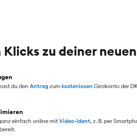
 Klicks zu deiner neuen
3,15 €
4,98 €
agen
 hast du den
Antrag
zum
kostenlosen
Girokonto der DK
timieren
ganz einfach online mit
Video-Ident
, z. B. per Smartp
ereit.