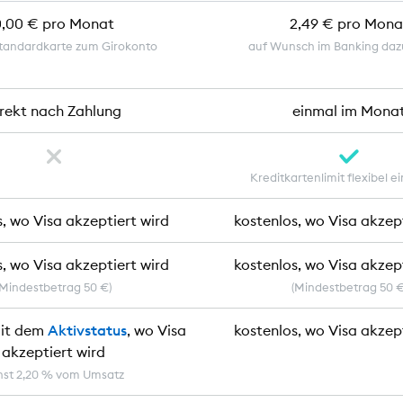
0,00 € pro Monat
2,49 € pro Mona
tandardkarte zum Girokonto
auf Wunsch im Banking da
irekt nach Zahlung
einmal im Mona
Kreditkartenlimit flexibel ei
, wo Visa akzeptiert wird
kostenlos, wo Visa akzep
, wo Visa akzeptiert wird
kostenlos, wo Visa akzep
(Mindestbetrag 50 €)
(Mindestbetrag 50 €
mit dem
Aktivstatus
, wo Visa
kostenlos, wo Visa akzep
akzeptiert wird
nst 2,20 % vom Umsatz