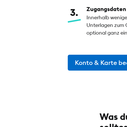
Zugangsdaten 
3
Innerhalb wenige
Unterlagen zum G
optional ganz ei
Konto & Karte b
Was du