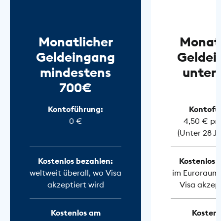
Monatlicher
Monatl
Geldeingang
Geldei
mindestens
unter
700€
Kontoführung:
Kontofü
0 €
4,50 € pr
(Unter 28 J
Kostenlos bezahlen:
Kostenlos 
weltweit überall, wo Visa
im Euroraum 
akzeptiert wird
Visa akzept
Kostenlos am
Kostenl