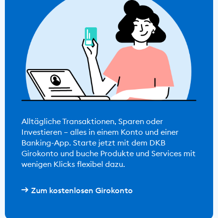
Alltägliche Transaktionen, Sparen oder
Investieren – alles in einem Konto und einer
Banking-App. Starte jetzt mit dem DKB
Girokonto und buche Produkte und Services mit
wenigen Klicks flexibel dazu.
Zum kostenlosen Girokonto