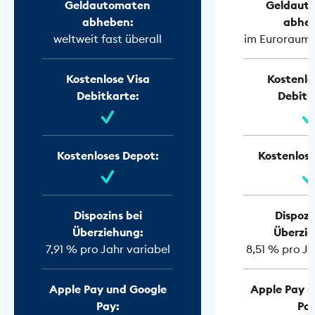
Geldautomaten
Geldaut
abheben:
abhe
weltweit fast überall
im Euroraum f
Kostenlose Visa
Kostenlo
Debitkarte:
Debitk
Kostenloses Depot:
Kostenlose
Dispozins bei
Dispozi
Überziehung:
Überzie
7,91 % pro Jahr variabel
8,51 % pro Ja
Apple Pay und Google
Apple Pay u
Pay:
Pay