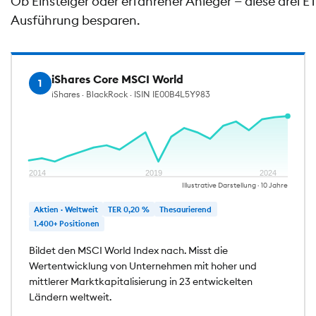
Ob Einsteiger oder erfahrener Anleger — diese drei 
Ausführung besparen.
iShares Core MSCI World
1
iShares · BlackRock · ISIN IE00B4L5Y983
2014
2019
2024
Illustrative Darstellung · 10 Jahre
Aktien · Weltweit
TER 0,20 %
Thesaurierend
1.400+ Positionen
Bildet den MSCI World Index nach. Misst die
Wertentwicklung von Unternehmen mit hoher und
mittlerer Marktkapitalisierung in 23 entwickelten
Ländern weltweit.