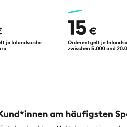
15
€
€
t je Inlandsorder
Orderentgelt je Inlands
uro
zwischen 5.000 und 20.
e Kund*innen am häufigsten S