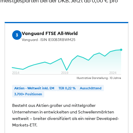
meistgesparten bei der DKB. Jetzt ab 0,00 € pro
Vanguard FTSE All-World
3
Vanguard · ISIN IE00B3RBWM25
2014
2019
2024
Illustrative Darstellung · 10 Jahre
Aktien · Weltweit inkl. EM
TER 0,22 %
Ausschüttend
3.700+ Positionen
Besteht aus Aktien großer und mittelgroßer
Unternehmen in entwickelten und Schwellenmärkten
weltweit — breiter diversifiziert als ein reiner Developed-
Markets-ETF.