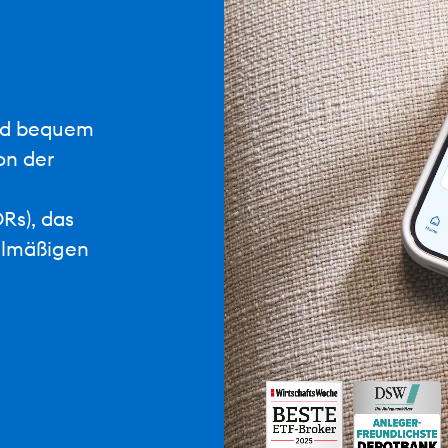
eld bequem
on der
Rs), das
elmäßigen