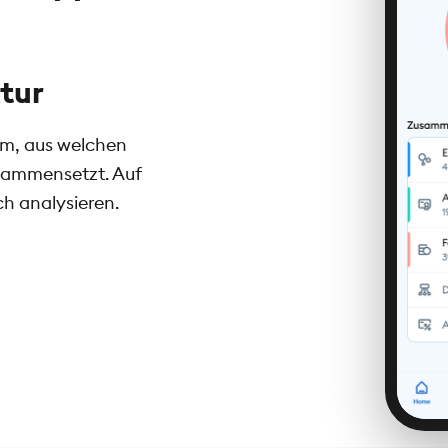
tur
Depotübersicht
mm, aus welchen
Alle deine Investments siehst du i
usammensetzt. Auf
Gewinns oder Verlusts deiner Anl
ch analysieren.
Wertpapier aus, siehst du den Ku
fünf Jahren.