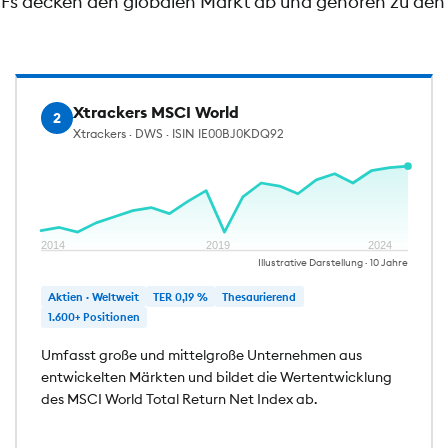
ETFs decken den globalen Markt ab und gehören zu den 
Xtrackers MSCI World
2
Xtrackers · DWS · ISIN IE00BJ0KDQ92
2014
2019
2024
Illustrative Darstellung · 10 Jahre
Aktien · Weltweit
TER 0,19 %
Thesaurierend
1.600+ Positionen
Umfasst große und mittelgroße Unternehmen aus
entwickelten Märkten und bildet die Wertentwicklung
des MSCI World Total Return Net Index ab.