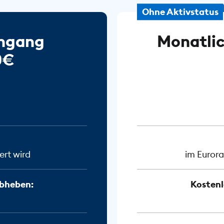
Ohne Aktivstatus
ingang
Monatlic
0€
ert wird
im Eurora
bheben:
Kosten