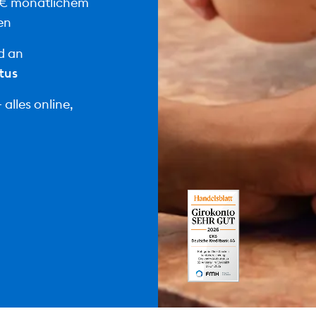
 € monatlichem
en
d an
tus
alles online,