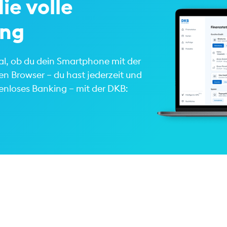
ie volle
ing
gal, ob du dein Smartphone mit der
n Browser – du hast jederzeit und
zenloses Banking – mit der DKB: