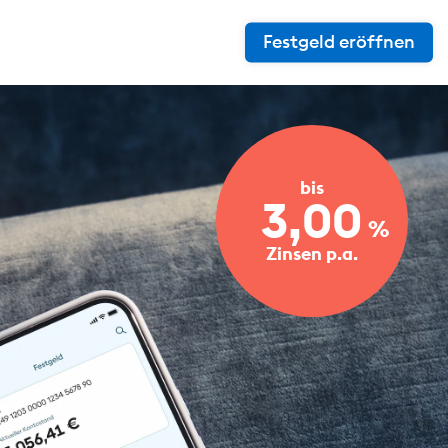
Festgeld eröffnen
bis
3,00
%
Zinsen p.a.