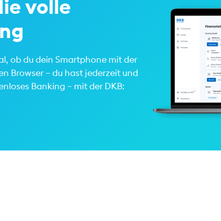
ie volle
ing
gal, ob du dein Smartphone mit der
n Browser – du hast jederzeit und
zenloses Banking – mit der DKB: