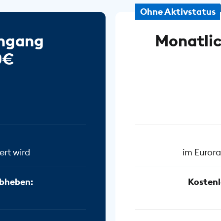
Ohne Aktivstatus
ingang
Monatlic
0€
ert wird
im Eurora
bheben:
Kosten