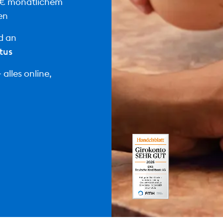
 € monatlichem
en
d an
tus
alles online,