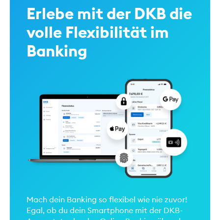
Erlebe mit der DKB die
volle Flexibilität im
Banking
Mach dein Banking so flexibel wie nie zuvor!
Egal, ob du dein Smartphone mit der DKB-