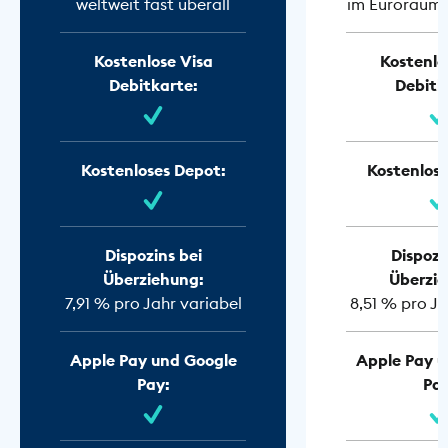
weltweit fast überall
im Euroraum f
Kostenlose Visa
Kostenlo
Debitkarte:
Debitk
Kostenloses Depot:
Kostenlose
Dispozins bei
Dispozi
Überziehung:
Überzie
7,91 % pro Jahr variabel
8,51 % pro Ja
Apple Pay und Google
Apple Pay u
Pay:
Pay