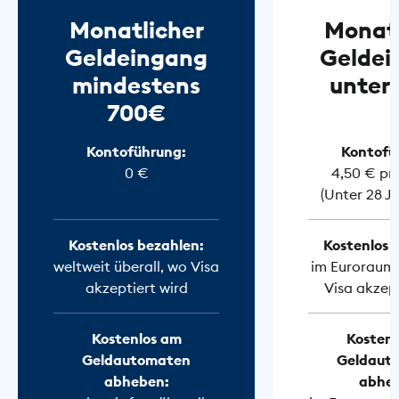
Monatlicher
Monatl
Geldeingang
Geldei
mindestens
unter
700€
Kontoführung:
Kontofü
0 €
4,50 € pr
(Unter 28 J
Kostenlos bezahlen:
Kostenlos 
weltweit überall, wo Visa
im Euroraum 
akzeptiert wird
Visa akzept
Kostenlos am
Kostenl
Geldautomaten
Geldaut
abheben:
abhe