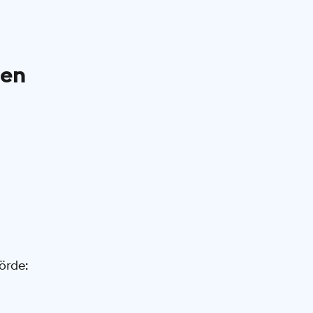
den
örde: