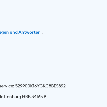
agen und Antworten
.
tenservice: 529900K16YGKC8BES892
rlottenburg HRB 34165 B