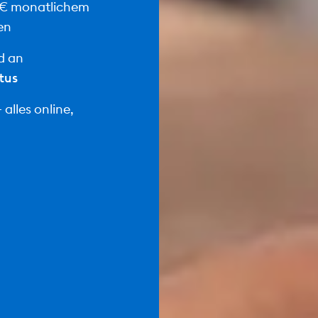
 € monatlichem
en
d an
tus
alles online,