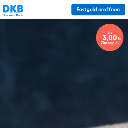
Festgeld eröffnen
bis
3,00
%
Zinsen p.a.