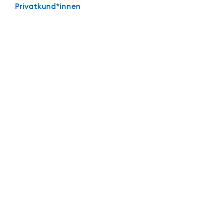
Privatkund*innen
Die perfekte Kombi: Festgeld + Girokonto
Mit dabei: Das
kostenlose
Girokonto der DKB
Keine Kontoführungs­gebühren