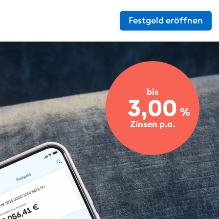
Festgeld eröffnen
bis
3,00
%
Zinsen p.a.