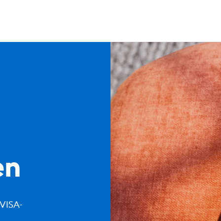
en
-VISA-