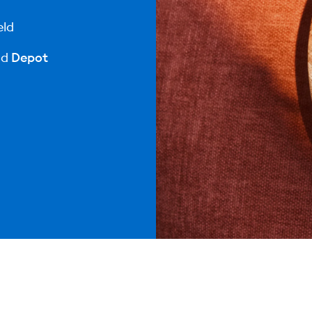
eld
nd
Depot