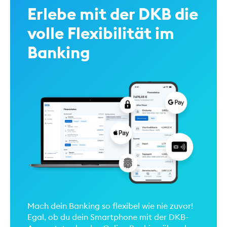
Erlebe mit der DKB die
volle Flexibilität im
Banking
Mach dein Banking so flexibel wie nie zuvor!
Egal, ob du dein Smartphone mit der DKB-