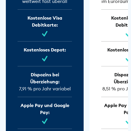
weltweit fast überall
im Euroraum f
Kostenlose Visa
Kostenlo
Debitkarte:
Debitk
Kostenloses Depot:
Kostenlose
Dispozins bei
Dispozi
Überziehung:
Überzie
7,91 % pro Jahr variabel
8,51 % pro Ja
Apple Pay und Google
Apple Pay u
Pay:
Pay