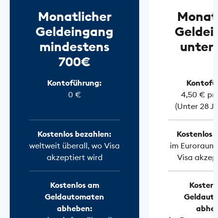
Monatlicher
Monatl
Geldeingang
Geldei
mindestens
unter
700€
Kontoführung:
Kontofü
0 €
4,50 € pr
(Unter 28 J
Kostenlos bezahlen:
Kostenlos 
weltweit überall, wo Visa
im Euroraum 
akzeptiert wird
Visa akzept
Kostenlos am
Kostenl
Geldautomaten
Geldaut
abheben:
abhe