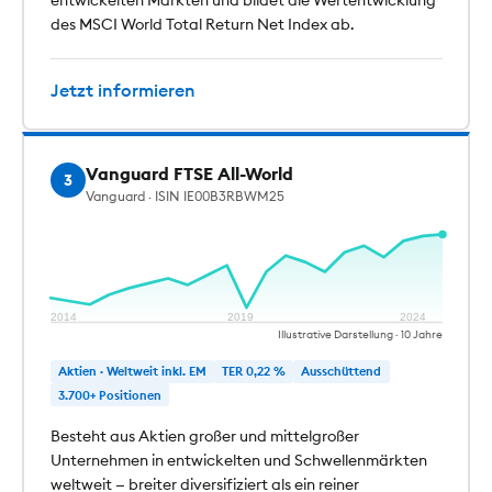
entwickelten Märkten und bildet die Wertentwicklung
des MSCI World Total Return Net Index ab.
Jetzt informieren
Vanguard FTSE All-World
3
Vanguard · ISIN IE00B3RBWM25
2014
2019
2024
Illustrative Darstellung · 10 Jahre
Aktien · Weltweit inkl. EM
TER 0,22 %
Ausschüttend
3.700+ Positionen
Besteht aus Aktien großer und mittelgroßer
Unternehmen in entwickelten und Schwellenmärkten
weltweit — breiter diversifiziert als ein reiner