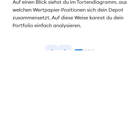
ren
Auf einen Blick siehst du im Tortendiagramm, aus
Alle 
 DKB
welchen Wertpapier-Positionen sich dein Depot
Übers
zusammensetzt. Auf diese Weise kannst du dein
deine
iert
Portfolio einfach analysieren.
siehs
fünf 
In wenigen Schritten zum
Depot.
Girokonto bei der DKB beantragen
1