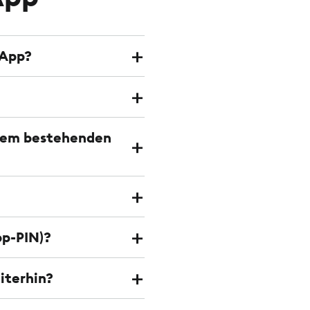
-App?
 dem bestehenden
pp-PIN)?
iterhin?