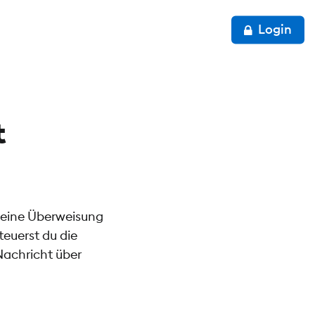
Login
t
 eine Überweisung
euerst du die
Nachricht über