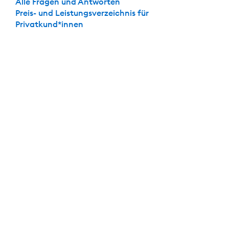
Alle Fragen und Antworten
Preis- und Leistungsverzeichnis für
Privatkund*innen
Die perfekte Kombi: Festgeld + Girokonto
Mit dabei: Das
kostenlose
Girokonto der DKB