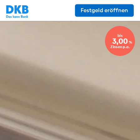
Festgeld eröffnen
bis
3,00
%
Zinsen p.a.