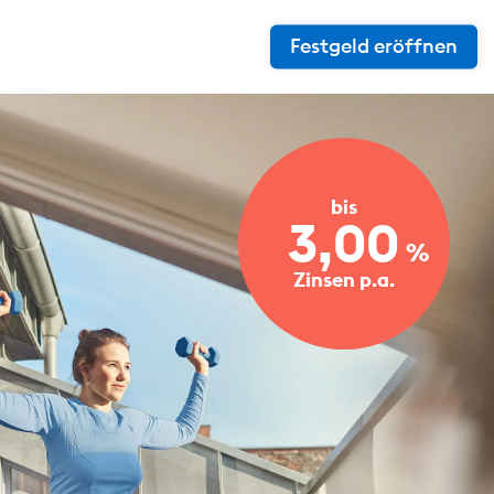
Festgeld eröffnen
bis
3,00
%
Zinsen p.a.