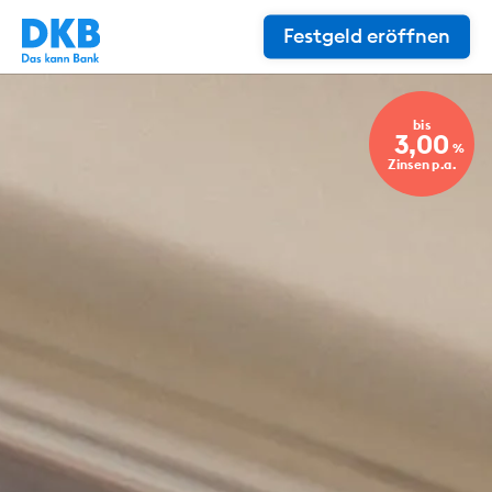
Festgeld eröffnen
bis
3,00
%
Zinsen p.a.