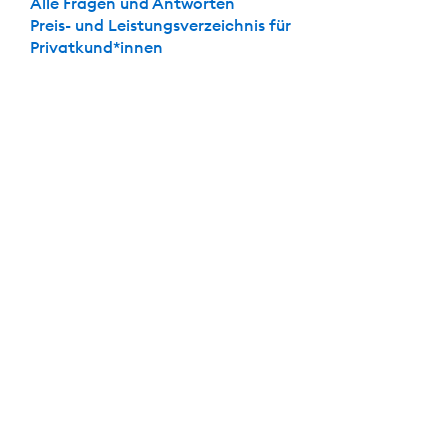
Alle Fragen und Antworten
Preis- und Leistungsverzeichnis für
Privatkund*innen
Die perfekte Kombi: Festgeld + Girokonto
Mit dabei: Das
kostenlose
Girokonto der DKB