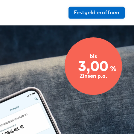
Festgeld eröffnen
bis
3,00
%
Zinsen p.a.